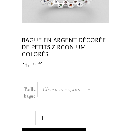
BAGUE EN ARGENT DÉCORÉE
DE PETITS ZIRCONIUM
COLORÉS
29,00
€
Choisir une option
Taille
bague
Bague
-
+
en
argent