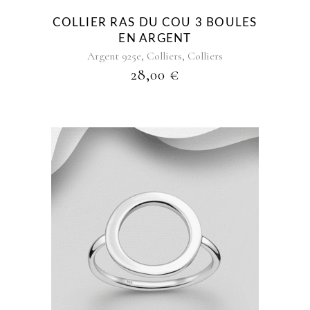
COLLIER RAS DU COU 3 BOULES
EN ARGENT
,
,
Argent 925e
Colliers
Colliers
28,00
€
Ce
produit
a
plusieurs
variations.
Les