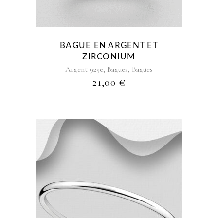
Les
options
peuvent
être
BAGUE EN ARGENT ET
choisies
ZIRCONIUM
sur
,
,
Argent 925e
Bagues
Bagues
la
21,00
€
page
du
produit