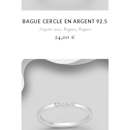
options
peuvent
être
BAGUE CERCLE EN ARGENT 92.5
choisies
,
,
Argent 925e
Bagues
Bagues
sur
24,00
€
la
page
du
produit
Ce
produit
a
plusieurs
variations.