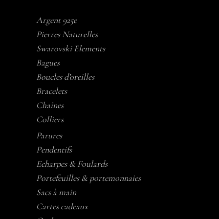
Argent 925e
Pierres Naturelles
Swarovski Elements
Bagues
Boucles d’oreilles
Bracelets
Chaînes
Colliers
Parures
Pendentifs
Echarpes & Foulards
Portefeuilles & portemonnaies
Sacs à main
Cartes cadeaux