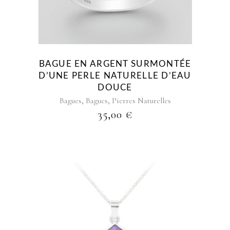
variations.
Les
options
peuvent
être
BAGUE EN ARGENT SURMONTÉE
choisies
D’UNE PERLE NATURELLE D’EAU
sur
DOUCE
la
,
,
Bagues
Bagues
Pierres Naturelles
page
35,00
€
du
produit