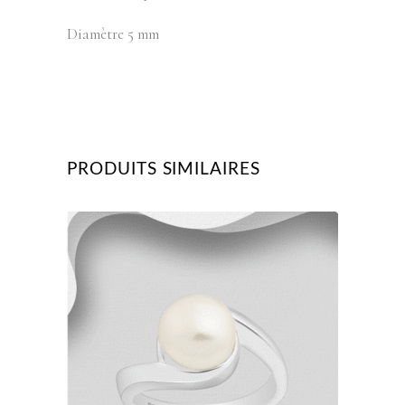
Diamètre 5 mm
PRODUITS SIMILAIRES
Ce
produit
a
plusieurs