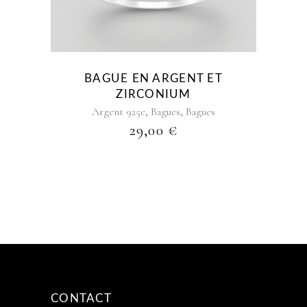
variations.
Les
options
peuvent
être
BAGUE EN ARGENT ET
choisies
ZIRCONIUM
sur
,
,
Argent 925e
Bagues
Bagues
la
29,00
€
page
du
produit
CONTACT