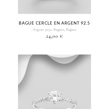
Les
options
peuvent
être
BAGUE CERCLE EN ARGENT 92.5
choisies
,
,
Argent 925e
Bagues
Bagues
sur
24,00
€
la
page
du
produit
Ce
produit
a
plusieurs