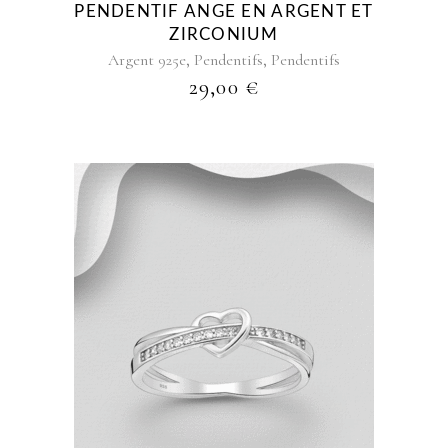
PENDENTIF ANGE EN ARGENT ET
ZIRCONIUM
,
,
Argent 925e
Pendentifs
Pendentifs
29,00
€
Ce
produit
a
plusieurs
variations.
Les
options