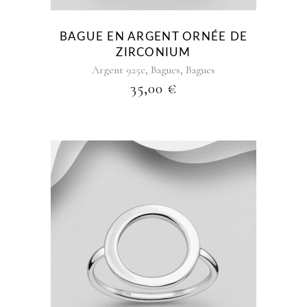
peuvent
être
BAGUE EN ARGENT ORNÉE DE
choisies
ZIRCONIUM
sur
,
,
Argent 925e
Bagues
Bagues
la
35,00
€
page
du
produit
Ce
produit
a
plusieurs
variations.