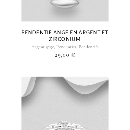
PENDENTIF ANGE EN ARGENT ET
ZIRCONIUM
,
,
Argent 925e
Pendentifs
Pendentifs
29,00
€
Ce
produit