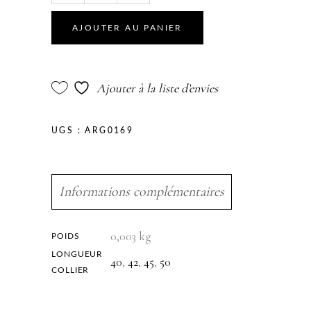
925
mailles
AJOUTER AU PANIER
forçat
quantity
Ajouter à la liste d’envies
UGS :
ARG0169
Informations complémentaires
0,003 kg
POIDS
LONGUEUR
40
,
42
,
45
,
50
COLLIER