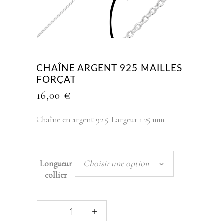
CHAÎNE ARGENT 925 MAILLES
FORÇAT
16,00
€
Chaîne en argent 92.5. Largeur 1.25 mm.
Choisir une option
Longueur
collier
Chaîne
-
+
argent