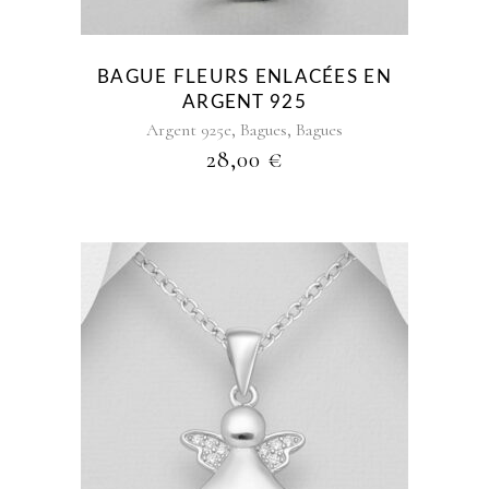
options
peuvent
être
BAGUE FLEURS ENLACÉES EN
choisies
ARGENT 925
sur
,
,
Argent 925e
Bagues
Bagues
la
28,00
€
page
du
produit