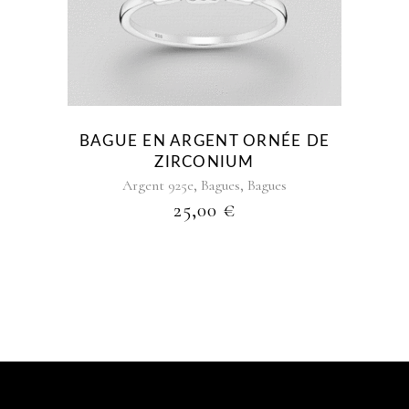
a
plusieurs
variations.
Les
options
peuvent
être
BAGUE EN ARGENT ORNÉE DE
choisies
ZIRCONIUM
sur
,
,
Argent 925e
Bagues
Bagues
la
25,00
€
page
du
produit