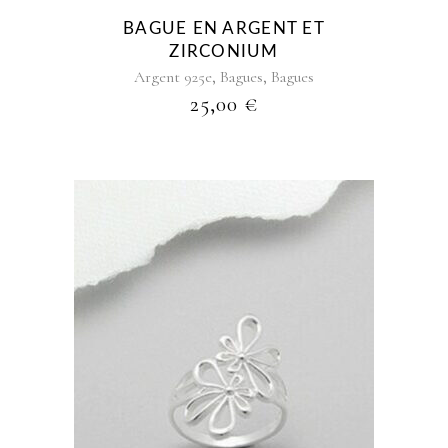
être
BAGUE EN ARGENT ET
choisies
ZIRCONIUM
sur
,
,
Argent 925e
Bagues
Bagues
la
25,00
€
page
du
produit
Ce
produit
a
plusieurs
variations.
Les