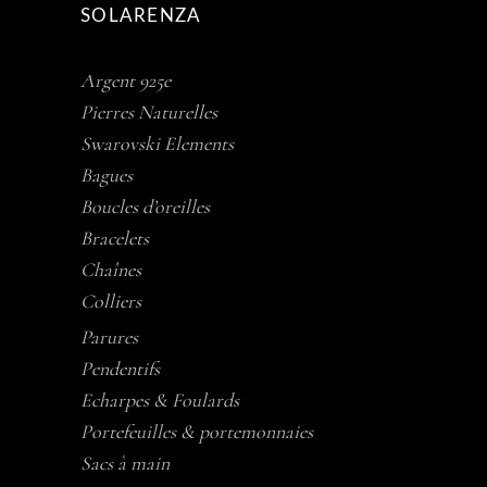
SOLARENZA
Argent 925e
Pierres Naturelles
Swarovski Elements
Bagues
Boucles d’oreilles
Bracelets
Chaînes
Colliers
Parures
Pendentifs
Echarpes & Foulards
Portefeuilles & portemonnaies
Sacs à main