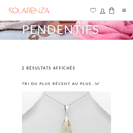
PENDENTIFS
Aucun produit dans le panier
TRIÉ
2 RÉSULTATS AFFICHÉS
DU
TRI DU PLUS RÉCENT AU PLUS ANCIEN
PLUS
RÉCENT
AU