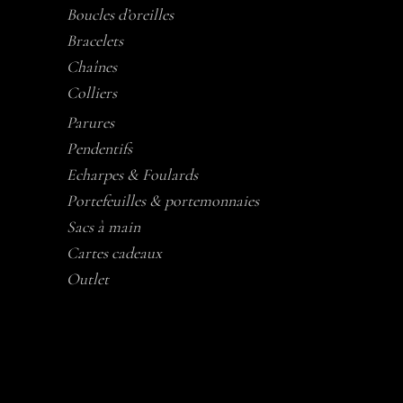
Boucles d’oreilles
Bracelets
Chaînes
Colliers
Parures
Pendentifs
Echarpes & Foulards
Portefeuilles & portemonnaies
Sacs à main
Cartes cadeaux
Outlet