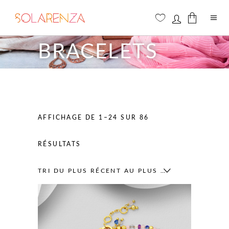
BRACELETS
Aucun produit dans le panier
AFFICHAGE DE 1–24 SUR 86
TRIÉ
RÉSULTATS
DU
TRI DU PLUS RÉCENT AU PLUS ANCIEN
PLUS
RÉCENT