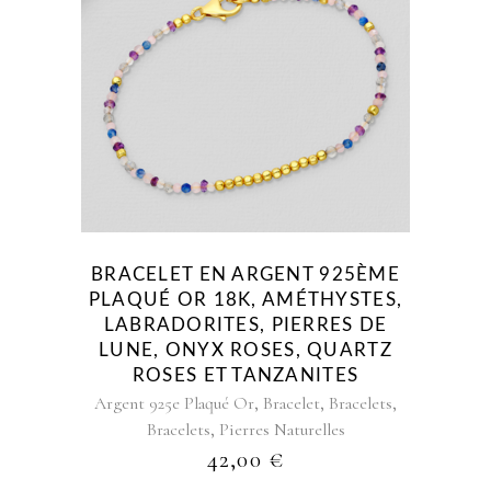
AU
PLUS
ANCIEN
BRACELET EN ARGENT 925ÈME
PLAQUÉ OR 18K, AMÉTHYSTES,
LABRADORITES, PIERRES DE
LUNE, ONYX ROSES, QUARTZ
ROSES ET TANZANITES
,
,
,
Argent 925e Plaqué Or
Bracelet
Bracelets
,
Bracelets
Pierres Naturelles
42,00
€