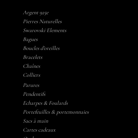
Argent 925e
Pierres Naturelles
Swarovski Elements
Bagues
Boucles d’oreilles
Bracelets
Chaînes
Colliers
Parures
Pendentifs
Echarpes & Foulards
Portefeuilles & portemonnaies
Sacs à main
Cartes cadeaux