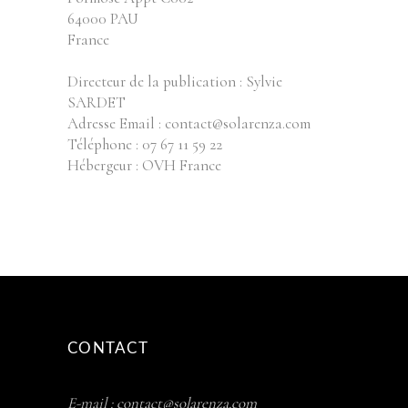
64000 PAU
France
Directeur de la publication : Sylvie
SARDET
Adresse Email : contact@solarenza.com
Téléphone : 07 67 11 59 22
Hébergeur : OVH France
CONTACT
E-mail :
contact@solarenza.com