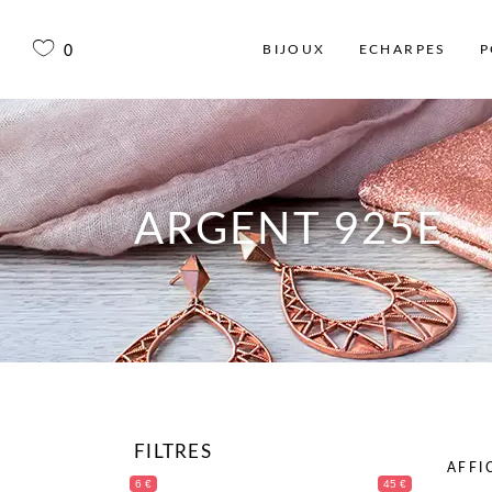
BIJOUX
ECHARPES
P
0
ARGENT 925E
FILTRES
AFFI
6 €
45 €