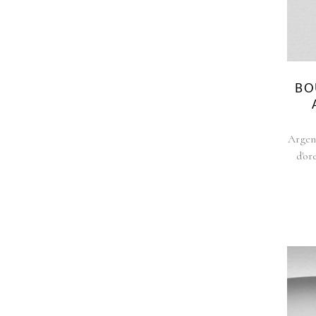
BO
Argen
d'ore