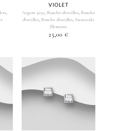
VIOLET
,
,
,
lets
Argent 925e
Boucles d'oreilles
Boucles
,
,
es
d'oreilles
Boucles d'oreilles
Swarovski
Elements
25,00
€