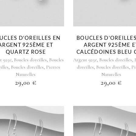
UCLES D’OREILLES EN
BOUCLES D’OREILLE
ARGENT 925ÈME ET
ARGENT 925ÈME E
QUARTZ ROSE
CALCÉDOINES BLEU 
,
,
,
,
t 925e
Boucles d'oreilles
Boucles
Argent 925e
Boucles d'oreilles
,
,
,
,
illes
Boucles d'oreilles
Pierres
d'oreilles
Boucles d'oreilles
Pi
Naturelles
Naturelles
29,00
€
29,00
€