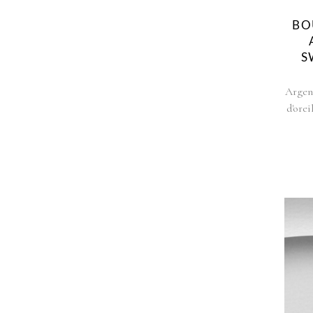
BO
S
Argen
d'orei