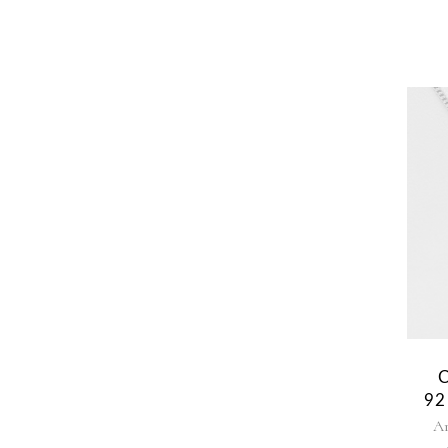
92
Ar