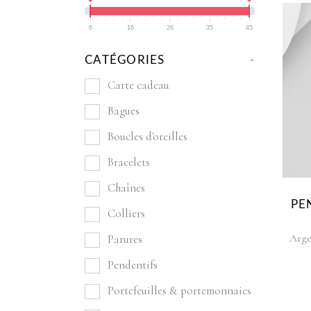
6
16
26
35
45
CATÉGORIES
-
Carte cadeau
Bagues
Boucles d'oreilles
Bracelets
Chaînes
PE
Colliers
Arge
Parures
Pendentifs
Portefeuilles & portemonnaies