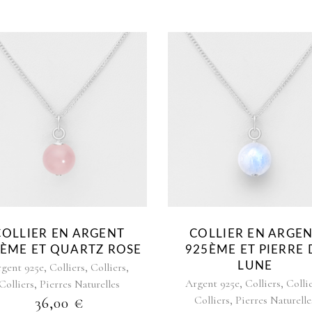
COLLIER EN ARGENT
COLLIER EN ARGE
ÈME ET QUARTZ ROSE
925ÈME ET PIERRE 
,
,
,
LUNE
gent 925e
Colliers
Colliers
,
,
,
Argent 925e
Colliers
Colli
Colliers
Pierres Naturelles
,
Colliers
Pierres Naturelle
36,00
€