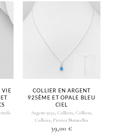
 VIE
COLLIER EN ARGENT
 ET
925ÈME ET OPALE BLEU
CS
CIEL
,
,
,
ntifs
Argent 925e
Colliers
Colliers
,
Colliers
Pierres Naturelles
39,00
€