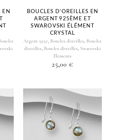
S EN
BOUCLES D’OREILLES EN
T
ARGENT 925ÈME ET
NT
SWAROVSKI ÉLÉMENT
CRYSTAL
,
,
Boucles
Argent 925e
Boucles d'oreilles
Boucles
,
,
rovski
d'oreilles
Boucles d'oreilles
Swarovski
Elements
25,00
€