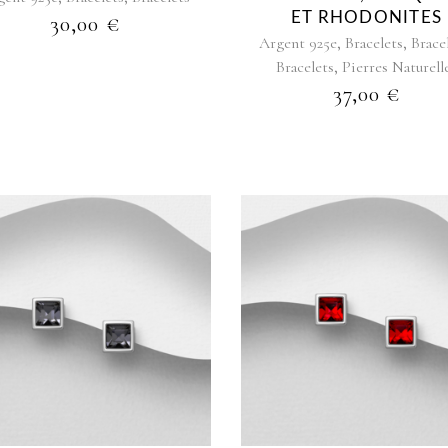
ET RHODONITES
30,00
€
,
,
Argent 925e
Bracelets
Brace
,
Bracelets
Pierres Naturell
37,00
€