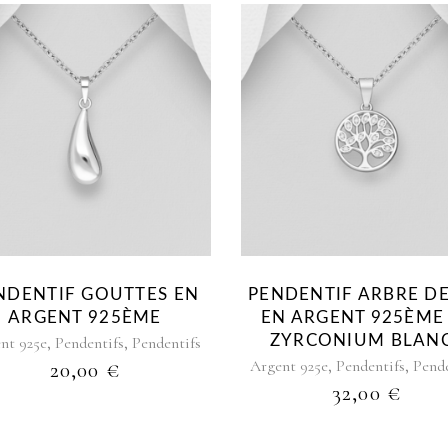
DU
PLUS
RÉCENT
AU
PLUS
ANCIEN
NDENTIF GOUTTES EN
PENDENTIF ARBRE DE
ARGENT 925ÈME
EN ARGENT 925ÈME
,
,
ZYRCONIUM BLAN
nt 925e
Pendentifs
Pendentifs
,
,
Argent 925e
Pendentifs
Pende
20,00
€
32,00
€