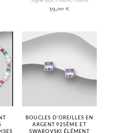
,
,
Argent 925e
Colliers
Colliers
39,00
€
NT
BOUCLES D’OREILLES EN
S
ARGENT 925ÈME ET
ISES
SWAROVSKI ÉLÉMENT