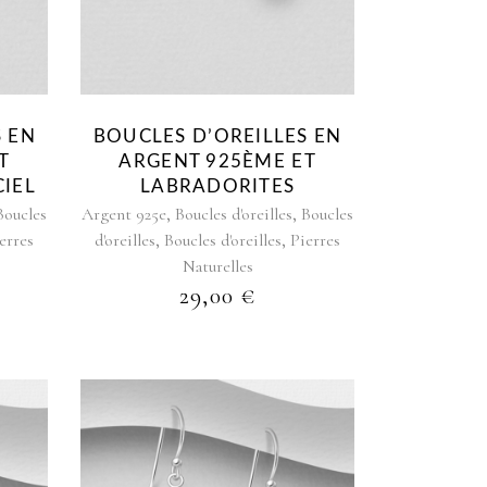
S EN
BOUCLES D’OREILLES EN
T
ARGENT 925ÈME ET
CIEL
LABRADORITES
,
,
Boucles
Argent 925e
Boucles d'oreilles
Boucles
,
,
erres
d'oreilles
Boucles d'oreilles
Pierres
Naturelles
29,00
€