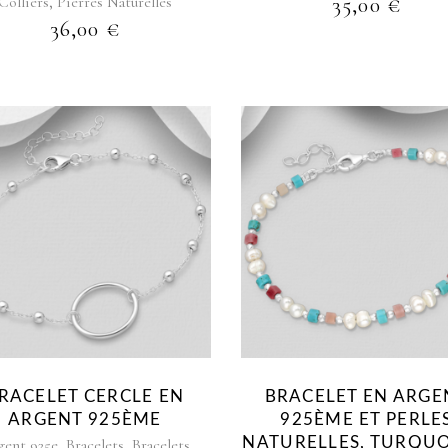
,
Colliers
Pierres Naturelles
35,00
€
36,00
€
RACELET CERCLE EN
BRACELET EN ARGE
ARGENT 925ÈME
925ÈME ET PERLE
,
,
NATURELLES, TURQUO
gent 925e
Bracelets
Bracelets