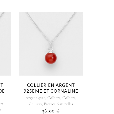
NT
COLLIER EN ARGENT
DE
925ÈME ET CORNALINE
,
,
,
Argent 925e
Colliers
Colliers
,
ers
,
Colliers
Pierres Naturelles
s
36,00
€