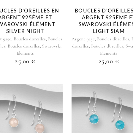
UCLES D’OREILLES EN
BOUCLES D’OREILLE
ARGENT 925ÈME ET
ARGENT 925ÈME E
WAROVSKI ÉLÉMENT
SWAROVSKI ÉLÉME
SILVER NIGHT
LIGHT SIAM
,
,
,
,
t 925e
Boucles d'oreilles
Boucles
Argent 925e
Boucles d'oreilles
,
,
,
,
lles
Boucles d'oreilles
Swarovski
d'oreilles
Boucles d'oreilles
Swa
Elements
Elements
25,00
€
25,00
€