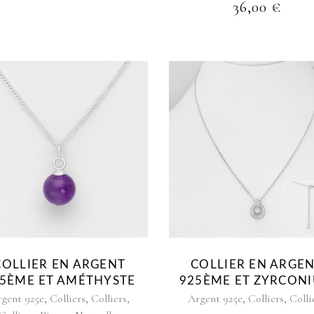
36,00
€
COLLIER EN ARGENT
COLLIER EN ARGE
5ÈME ET AMÉTHYSTE
925ÈME ET ZYRCON
,
,
,
,
,
gent 925e
Colliers
Colliers
Argent 925e
Colliers
Colli