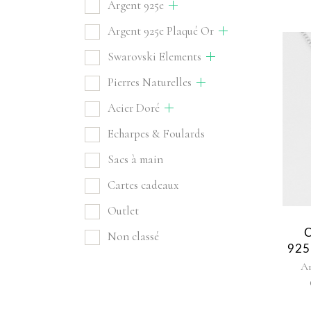
Argent 925e
Argent 925e Plaqué Or
Swarovski Elements
Pierres Naturelles
Acier Doré
Echarpes & Foulards
Sacs à main
Cartes cadeaux
Outlet
Non classé
925
Ar