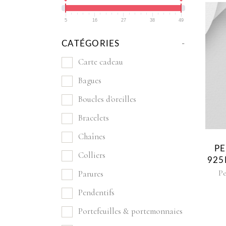
5
16
27
38
49
CATÉGORIES
-
Carte cadeau
Bagues
Boucles d'oreilles
Bracelets
Chaînes
PE
Colliers
925
Pe
Parures
Pendentifs
Portefeuilles & portemonnaies