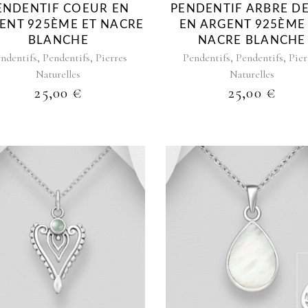
ENDENTIF COEUR EN
PENDENTIF ARBRE DE
ENT 925ÈME ET NACRE
EN ARGENT 925ÈME
BLANCHE
NACRE BLANCHE
,
,
,
,
ndentifs
Pendentifs
Pierres
Pendentifs
Pendentifs
Pier
Naturelles
Naturelles
25,00
€
25,00
€