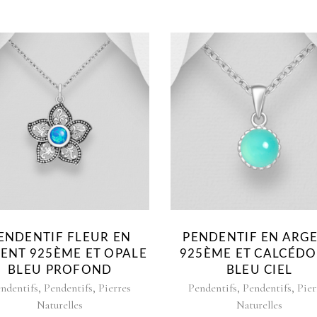
ENDENTIF FLEUR EN
PENDENTIF EN ARG
ENT 925ÈME ET OPALE
925ÈME ET CALCÉDO
BLEU PROFOND
BLEU CIEL
,
,
,
,
ndentifs
Pendentifs
Pierres
Pendentifs
Pendentifs
Pier
Naturelles
Naturelles