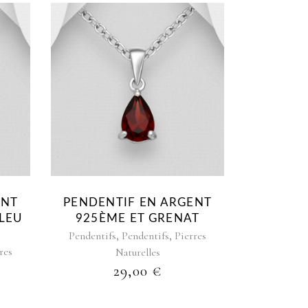
ENT
PENDENTIF EN ARGENT
BLEU
925ÈME ET GRENAT
,
,
Pendentifs
Pendentifs
Pierres
res
Naturelles
29,00
€