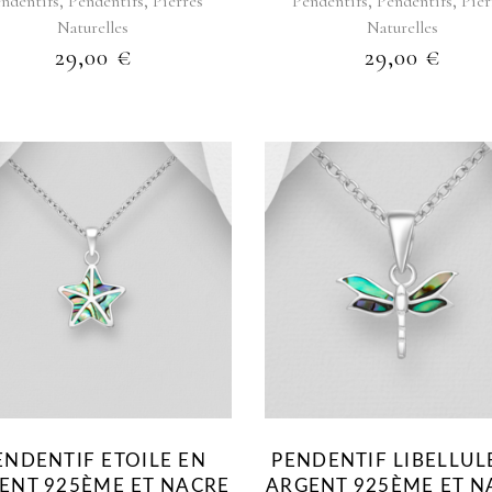
,
,
,
,
ndentifs
Pendentifs
Pierres
Pendentifs
Pendentifs
Pier
Naturelles
Naturelles
29,00
€
29,00
€
ENDENTIF ETOILE EN
PENDENTIF LIBELLUL
ENT 925ÈME ET NACRE
ARGENT 925ÈME ET N