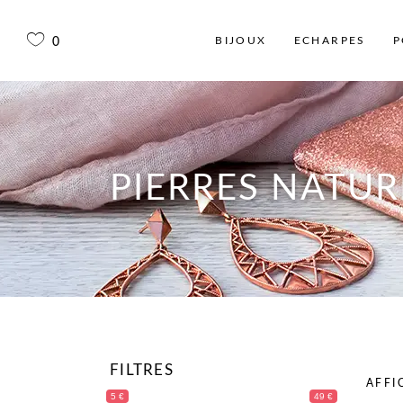
BIJOUX
ECHARPES
P
0
PIERRES NATUR
FILTRES
AFFI
5 €
49 €