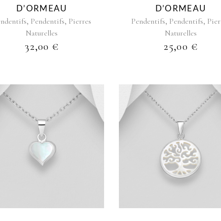
D’ORMEAU
D’ORMEAU
,
,
,
,
ndentifs
Pendentifs
Pierres
Pendentifs
Pendentifs
Pier
Naturelles
Naturelles
32,00
€
25,00
€