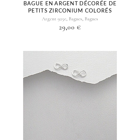
BAGUE EN ARGENT DÉCORÉE DE
choisies
PETITS ZIRCONIUM COLORÉS
sur
,
,
Argent 925e
Bagues
Bagues
la
29,00
€
page
du
produit