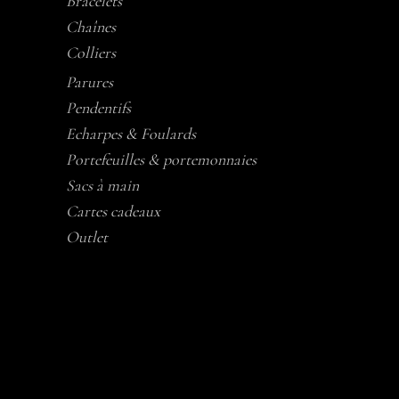
Bracelets
Chaînes
Colliers
Parures
Pendentifs
Echarpes & Foulards
Portefeuilles & portemonnaies
Sacs à main
Cartes cadeaux
Outlet