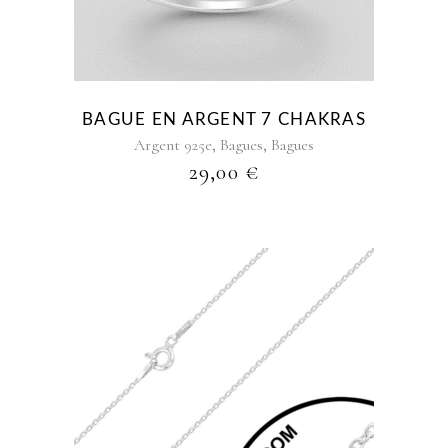
variations.
Les
options
peuvent
être
BAGUE EN ARGENT 7 CHAKRAS
choisies
,
,
Argent 925e
Bagues
Bagues
sur
29,00
€
la
page
du
produit
Ce
produit
a