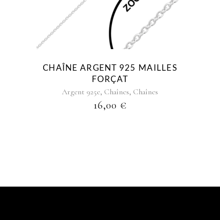
plusieurs
variations.
Les
options
peuvent
être
CHAÎNE ARGENT 925 MAILLES
choisies
FORÇAT
sur
,
,
Argent 925e
Chaînes
Chaînes
la
16,00
€
page
du
produit