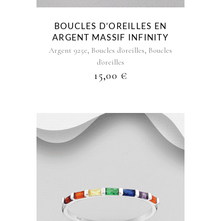
BOUCLES D’OREILLES EN
ARGENT MASSIF INFINITY
,
,
Argent 925e
Boucles d'oreilles
Boucles
d'oreilles
15,00
€
Ce
produit
a
plusieurs